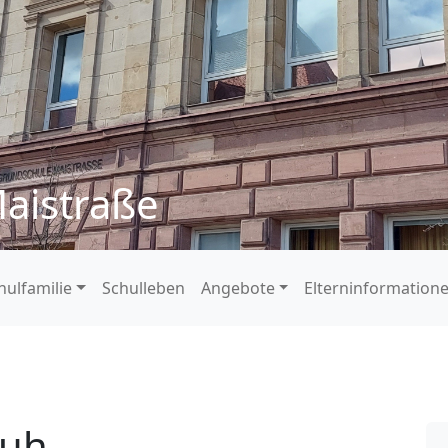
aistraße
hulfamilie
Schulleben
Angebote
Elterninformation
huh