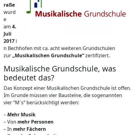
raße
wurd
e
am
4.
Juli
2017
i
n Bechhofen mit ca. acht weiteren Grundschulen
zur
„Musikalischen Grundschule“
zertifiziert.
Musikalische Grundschule, was
bedeutet das?
Das Konzept einer Musikalischen Grundschule ist offen.
Im Grunde müssen vier Bausteine, die sogenannten
vier “M´s“ berücksichtigt werden:
–
M
ehr Musik
– Von
m
ehr Personen
– In
m
ehr Fächern