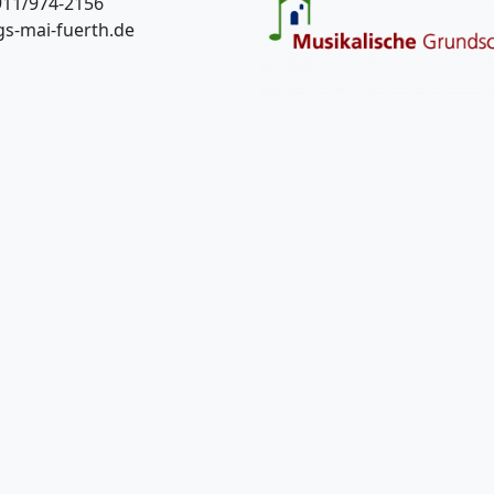
911/974-2156
s-mai-fuerth.de