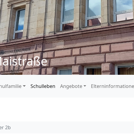
aistraße
hulfamilie
Schulleben
Angebote
Elterninformation
er 2b